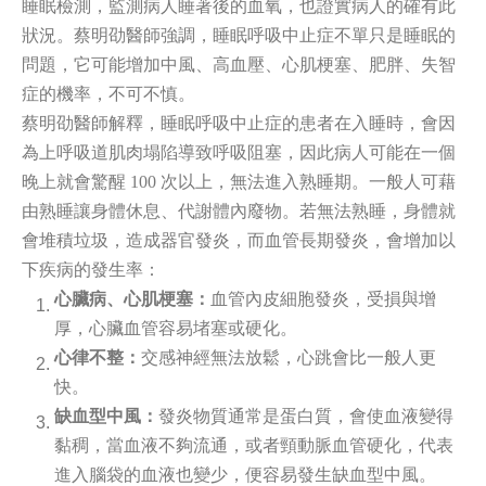
睡眠檢測，監測病人睡著後的血氧，也證實病人的確有此
狀況。蔡明劭醫師強調，睡眠呼吸中止症不單只是睡眠的
問題，它可能增加中風、高血壓、心肌梗塞、肥胖、失智
症的機率，不可不慎。
蔡明劭醫師解釋，睡眠呼吸中止症的患者在入睡時，會因
為上呼吸道肌肉塌陷導致呼吸阻塞，因此病人可能在一個
晚上就會驚醒 100 次以上，無法進入熟睡期。一般人可藉
由熟睡讓身體休息、代謝體內廢物。若無法熟睡，身體就
會堆積垃圾，造成器官發炎，而血管長期發炎，會增加以
下疾病的發生率：
心臟病、心肌梗塞：
血管內皮細胞發炎，受損與增
厚，心臟血管容易堵塞或硬化。
心律不整：
交感神經無法放鬆，心跳會比一般人更
快。
缺血型中風：
發炎物質通常是蛋白質，會使血液變得
黏稠，當血液不夠流通，或者頸動脈血管硬化，代表
進入腦袋的血液也變少，便容易發生缺血型中風。