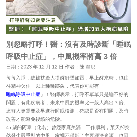
別忽略打呼！醫：沒有及時診斷「睡眠
呼吸中止症」，中風機率將高 3 倍
日期：
2023 年 12 月 12 日
作者：陳 韋彤
每每入睡，總被枕邊人提醒鼾聲如雷，早上醒來時，也往
往精神欠佳，以上種種跡象，代表你可能有「
睡眠呼吸中止症
」！醫師表示，打呼不單單只是睡不好的
問題，有此疾病者，未來中風的機率比一般人高出 3 倍。
這群人更需要及早進行睡眠檢測，確認是否有問題，及時
改善才能避免後續的危險。
45
歲的阿泰（化名）曾經家庭美滿、工作順利，某天卻突
然發生嚴重型的中風，家裡不僅斷了主要經濟來源，也因