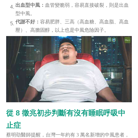
出血型中風：
血管變脆弱，容易直接破裂，則是出血
型中風。
代謝不好：
容易肥胖、三高（高血糖、高血脂、高血
壓）、高膽固醇，以上也是中風危險因子。
從 8 徵兆初步判斷有沒有睡眠呼吸中
止症
蔡明劭醫師提醒，台灣一年約有 3 萬名新增的中風患者，