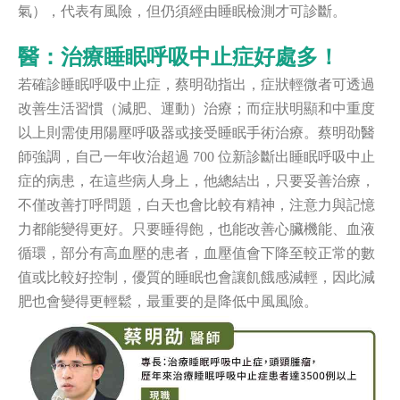
氣），代表有風險，但仍須經由睡眠檢測才可診斷。
醫：治療睡眠呼吸中止症好處多！
若確診睡眠呼吸中止症，蔡明劭指出，症狀輕微者可透過
改善生活習慣（減肥、運動）治療；而症狀明顯和中重度
以上則需使用陽壓呼吸器或接受睡眠手術治療。
蔡明劭醫
師強調，自己一年收治超過 700 位新診斷出睡眠呼吸中止
症的病患，在這些病人身上，他總結出，只要妥善治療，
不僅改善打呼問題，白天也會比較有精神，注意力與記憶
力都能變得更好。只要睡得飽，也能改善心臟機能、血液
循環，部分有高血壓的患者，血壓值會下降至較正常的數
值或比較好控制，優質的睡眠也會讓飢餓感減輕，因此減
肥也會變得更輕鬆，最重要的是降低中風風險。