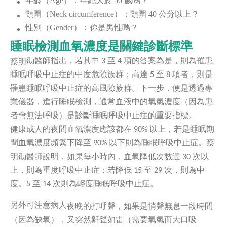
年齡（Age）：年紀大於 50 歲嗎？
頸圍（Neck circumference）：頸圍 40 公分以上？
性別（Gender）：你是男性嗎？
睡眠檢測血氧濃度是關鍵診斷標準
蔡明
劭醫師指出，若其中 3 至 4 項的答案為是，則為罹患
睡眠呼吸中止症的中度危險族群；高達 5 至 8 項者，則是
罹患睡眠呼吸中止症的高風險族群。下一步，便是透過專
業儀器，進行睡眠檢測，通常血液中的氧氣濃度（因為患
者會無法呼吸）是診斷睡眠呼吸中止症的重要指標。
健康成人的夜間血氧濃度應該都在 90% 以上，若是睡眠期
間血氧濃度頻繁下降至 90% 以下則為睡眠呼吸中止症。蔡
明劭醫師說明，如果每小時內，血氧降低次數達 30 次以
上，則為重度呼吸中止症；若降低 15 至 29 次，則為中
度。5 至 14 次則為輕度睡眠呼吸中止症。
另外可注意病人
夜晚的打呼聲，如果是悄聲無息一段時間
（因為缺氧），又突然鼾聲如雷（需要氧氣而大口吸