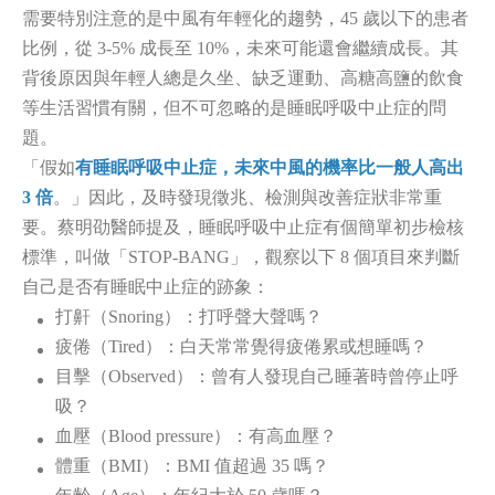
需要特別注意的是中風有年輕化的趨勢，45 歲以下的患者
比例，從 3-5% 成長至 10%，未來可能還會繼續成長。其
背後原因與年輕人總是久坐、缺乏運動、高糖高鹽的飲食
等生活習慣有關，但不可忽略的是睡眠呼吸中止症的問
題。
「假如
有睡眠呼吸中止症，未來中風的機率比一般人高出
3 倍
。」因此，及時發現徵兆、檢測與改善症狀非常重
要。蔡明劭醫師提及，睡眠呼吸中止症有個簡單初步檢核
標準，叫做「STOP-BANG」，觀察以下 8 個項目來判斷
自己是否有睡眠中止症的跡象：
打鼾（Snoring）：打呼聲大聲嗎？
疲倦（Tired）：白天常常覺得疲倦累或想睡嗎？
目擊（Observed）：曾有人發現自己睡著時曾停止呼
吸？
血壓（Blood pressure）：有高血壓？
體重（BMI）：BMI 值超過 35 嗎？