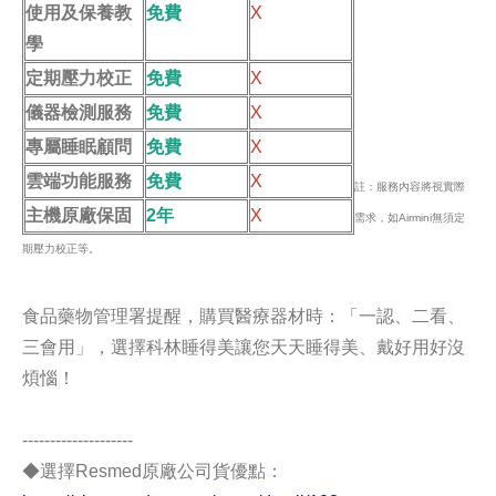
使用及保養教
免費
X
學
定期壓力校正
免費
X
儀器檢測服務
免費
X
專屬睡眠顧問
免費
X
雲端功能服務
免費
X
註：服務內容將視實際
主機原廠保固
2年
X
需求，如Airmini無須定
期壓力校正等。
食品藥物管理署提醒，購買醫療器材時：「一認、二看、
三會用」，選擇科林睡得美讓您天天睡得美、戴好用好沒
煩惱！
--------------------
◆選擇Resmed原廠公司貨優點：