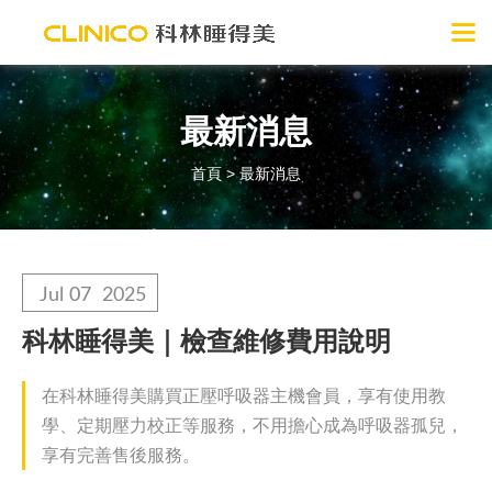
最新消息
首頁
>
最新消息
Jul
07
2025
科林睡得美｜檢查維修費用說明
在科林睡得美購買正壓呼吸器主機會員，享有使用教
學、定期壓力校正等服務，不用擔心成為呼吸器孤兒，
享有完善售後服務。