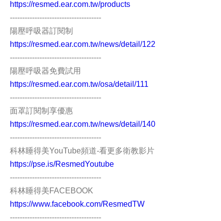
https://resmed.ear.com.tw/products
-------------------------------------
陽壓呼吸器訂閱制
https://resmed.ear.com.tw/news/detail/122
-------------------------------------
陽壓呼吸器免費試用
https://resmed.ear.com.tw/osa/detail/111
-------------------------------------
面罩訂閱制享優惠
https://resmed.ear.com.tw/news/detail/140
-------------------------------------
科林睡得美YouTube頻道-看更多衛教影片
https://pse.is/ResmedYoutube
-------------------------------------
科林睡得美FACEBOOK
https://www.facebook.com/ResmedTW
-------------------------------------