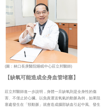
(圖：林口長庚醫院睡眠中心莊立邦醫師)
【缺氧可能造成全身血管堵塞】
莊立邦醫師進一步說明，身體一旦缺氧則是全身性的傷
害、不僅止於心臟。以負責運送氧氣的動脈為例，如果阻
塞處發生在「頸動脈」就會造成腦部缺血引起中風、發生