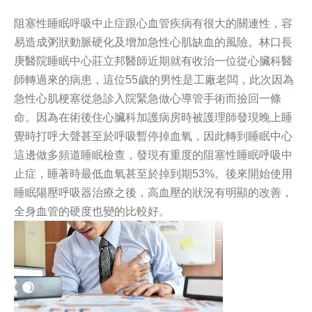
阻塞性睡眠呼吸中止症跟心血管疾病有很大的關連性，容
易造成粥狀動脈硬化及增加急性心肌缺血的風險。林口長
庚醫院睡眠中心莊立邦醫師近期就有收治一位從心臟科醫
師轉過來的病患，這位55歲的男性是工廠老闆，此次因為
急性心肌梗塞從急診入院緊急做心導管手術而撿回一條
命。因為在術後住心臟科加護病房時被護理師發現晚上睡
覺時打呼大聲甚至於呼吸暫停掉血氧，因此轉到睡眠中心
這邊做多頻道睡眠檢查，發現有重度的阻塞性睡眠呼吸中
止症，睡著時最低血氧甚至於掉到期53%。後來開始使用
睡眠陽壓呼吸器治療之後，高血壓的狀況有明顯的改善，
全身血管的硬度也變的比較好。