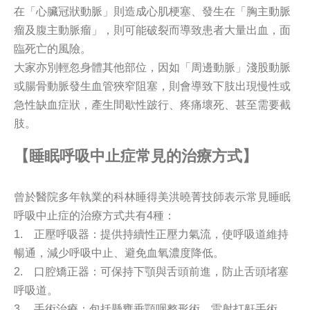
在「心臟冠狀動脈」則造成心肌梗塞、發生在「胸主動脈
瘤及腹主動脈瘤」，則可能破裂而導致患者大量出血，面
臨死亡的風險。
大家亦別輕忽身體其他部位，因如「周邊動脈」淺股動脈
或腸骨動脈發生血管狹窄阻塞，則會導致下肢出現慢性或
急性缺血症狀，產生間歇性跛行、疼痛壞死、甚至需要截
肢。
【睡眠呼吸中止症常見的治療方式】
曾於醫院多年執業的科林睡得美洪曉菁技師表示常見睡眠
呼吸中止症的治療方式共有4種：
1. 正壓呼吸器：提供持續性正壓力氣流，使呼吸道維持
暢通，減少呼吸中止、避免血氧濃度降低。
2. 口腔矯正器：可保持下顎與舌頭前進，防止舌頭堵塞
呼吸道。
3. 手術治療：包括懸壅垂顎咽整形術、雷射打鼾手術