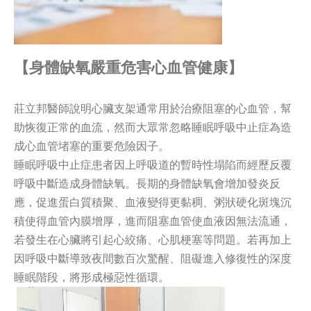
【身體缺氧嚴重危害心血管健康】
莊立邦醫師說明心臟支架通常用於治療阻塞的心血管，幫
助恢復正常的血流，然而大眾常忽略睡眠呼吸中止症為造
成心血管堵塞的重要危險因子。
睡眠呼吸中止症患者因上呼吸道的暫時性塌陷而經歷反覆
呼吸中斷造成身體缺氧。長期的身體缺氧會增加發炎反
應，促進蛋白質積聚、血液變得更黏稠、粥狀硬化斑塊沉
積使得血管內膜增厚，進而阻塞血管使血液因無法流通，
若發生在心臟將引起心絞痛、心肌梗塞等問題。若再加上
因呼吸中斷導致夜間數百次驚醒、阻礙進入修復性的深度
睡眠階段，將形成極惡性循環。