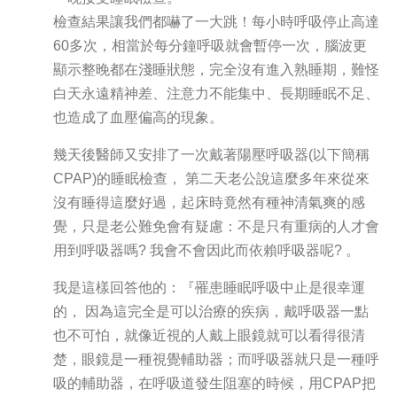
檢查結果讓我們都嚇了一大跳！每小時呼吸停止高達
60多次，相當於每分鐘呼吸就會暫停一次，腦波更
顯示整晚都在淺睡狀態，完全沒有進入熟睡期，難怪
白天永遠精神差、注意力不能集中、長期睡眠不足、
也造成了血壓偏高的現象。
幾天後醫師又安排了一次戴著陽壓呼吸器(以下簡稱
CPAP)的睡眠檢查， 第二天老公說這麼多年來從來
沒有睡得這麼好過，起床時竟然有種神清氣爽的感
覺，只是老公難免會有疑慮：不是只有重病的人才會
用到呼吸器嗎? 我會不會因此而依賴呼吸器呢? 。
我是這樣回答他的：『罹患睡眠呼吸中止是很幸運
的， 因為這完全是可以治療的疾病，戴呼吸器一點
也不可怕，就像近視的人戴上眼鏡就可以看得很清
楚，眼鏡是一種視覺輔助器；而呼吸器就只是一種呼
吸的輔助器，在呼吸道發生阻塞的時候，用CPAP把