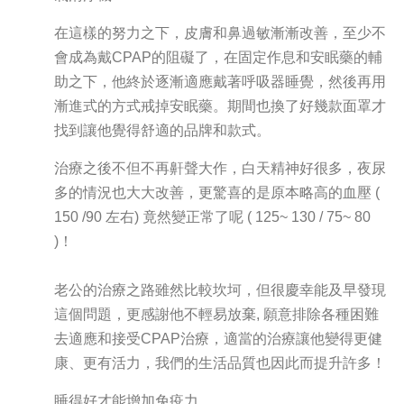
在這樣的努力之下，皮膚和鼻過敏漸漸改善，至少不
會成為戴CPAP的阻礙了，在固定作息和安眠藥的輔
助之下，他終於逐漸適應戴著呼吸器睡覺，然後再用
漸進式的方式戒掉安眠藥。期間也換了好幾款面罩才
找到讓他覺得舒適的品牌和款式。
治療之後不但不再鼾聲大作，白天精神好很多，夜尿
多的情況也大大改善，更驚喜的是原本略高的血壓 (
150 /90 左右) 竟然變正常了呢 ( 125~ 130 / 75~ 80
)！
老公的治療之路雖然比較坎坷，但很慶幸能及早發現
這個問題，更感謝他不輕易放棄, 願意排除各種困難
去適應和接受CPAP治療，適當的治療讓他變得更健
康、更有活力，我們的生活品質也因此而提升許多！
睡得好才能增加免疫力