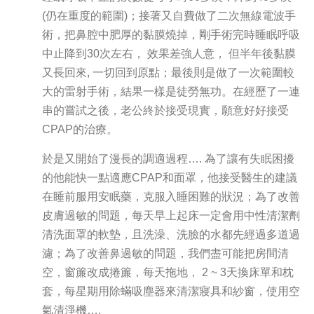
(仍在重度的範圍)；接著又自費做了二次無線電波手
術，把鼻腔中肥厚的黏膜燒掉，剛手術完時睡眠呼吸
中止降到30次左右， 效果差強人意， 但半年後黏膜
又長回來, 一切回到原點；最後則是做了一次範圍較
大的雷射手術，結果一樣是徒勞無功。在經歷了一連
串的嘗試之後，老公終於接受現實，願意好好接受
CPAP的治療。
於是又開始了漫長的調適過程…. 為了讓有失眠困擾
的他能快一點適應CPAP和面罩，他接受醫生的建議
在睡前服用安眠藥，克服入睡困難的狀況；為了改善
皮膚過敏的問題，每天早上起床一定會用中性清潔劑
清洗面罩的軟墊，且洗澡、洗臉的水都先經過多道過
濾；為了改善鼻過敏的問題，我們盡可能把房間清
空，窗簾改成捲簾，每天拖地， 2 ~ 3天換床單和枕
套，每星期用除蟎吸塵器來清潔寢具和紗窗，使用空
氣清淨機….