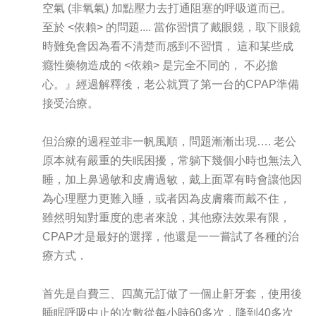
空氣 (非氧氣) 加點壓力去打通阻塞的呼吸道而已。
至於 <依賴> 的問題.... 當你習慣了戴眼鏡，取下眼鏡
時難免會因為看不清楚而感到不習慣， 這和某些成
癮性藥物造成的 <依賴> 是完全不同的， 不必擔
心。』經過解釋後，老公就買了第一台的CPAP準備
接受治療。
但治療的過程並非一帆風順，問題漸漸出現…. 老公
原本就有嚴重的失眠困擾，常躺下幾個小時也無法入
睡，加上鼻過敏和皮膚過敏，戴上面罩有時會讓他因
為心理壓力更難入睡，或者因為皮膚癢而戴不住，
雖然明知對重度的患者來說，其他療法效果有限，
CPAP才是最好的選擇，他還是一一嘗試了各種的治
療方式．
首先是自費三、四萬元訂做了一個止鼾牙套，使用後
睡眠呼吸中止的次數從每小時60多次，降到40多次