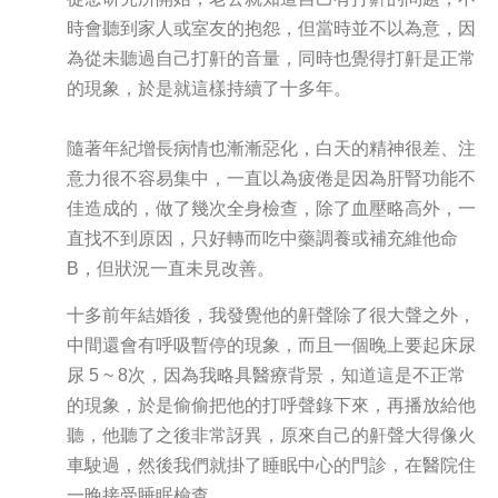
時會聽到家人或室友的抱怨，但當時並不以為意，因
為從未聽過自己打鼾的音量，同時也覺得打鼾是正常
的現象，於是就這樣持續了十多年。
隨著年紀增長病情也漸漸惡化，白天的精神很差、注
意力很不容易集中，一直以為疲倦是因為肝腎功能不
佳造成的，做了幾次全身檢查，除了血壓略高外，一
直找不到原因，只好轉而吃中藥調養或補充維他命
B，但狀況一直未見改善。
十多前年結婚後，我發覺他的鼾聲除了很大聲之外，
中間還會有呼吸暫停的現象，而且一個晚上要起床尿
尿 5 ~ 8次，因為我略具醫療背景，知道這是不正常
的現象，於是偷偷把他的打呼聲錄下來，再播放給他
聽，他聽了之後非常訝異，原來自己的鼾聲大得像火
車駛過，然後我們就掛了睡眠中心的門診，在醫院住
一晚接受睡眠檢查。