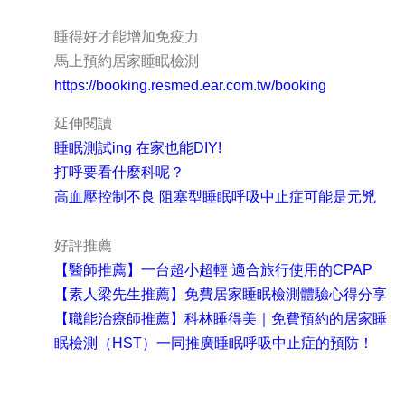
睡得好才能增加免疫力
馬上預約居家睡眠檢測
https://booking.resmed.ear.com.tw/booking
延伸閱讀
睡眠測試ing 在家也能DIY!
打呼要看什麼科呢？
高血壓控制不良 阻塞型睡眠呼吸中止症可能是元兇
好評推薦
【醫師推薦】一台超小超輕 適合旅行使用的CPAP
【素人梁先生推薦】免費居家睡眠檢測體驗心得分享
【職能治療師推薦】科林睡得美｜免費預約的居家睡
眠檢測（HST）一同推廣睡眠呼吸中止症的預防！