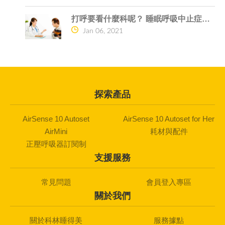
打呼要看什麼科呢？ 睡眠呼吸中止症的危險
Jan 06, 2021
探索產品
AirSense 10 Autoset
AirSense 10 Autoset for Her
AirMini
耗材與配件
正壓呼吸器訂閱制
支援服務
常見問題
會員登入專區
關於我們
關於科林睡得美
服務據點