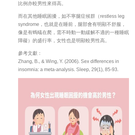
比例亦較男性來得高。
而在其他睡眠困擾，如不寧腿症候群（restless leg
syndrome，也就是在睡前，腿部會有明顯不舒服，
像是有螞蟻在爬，需不時動一動緩解不適的一種睡眠
障礙）的盛行率，女性也是明顯較男性高。
參考文獻：
Zhang, B., & Wing, Y. (2006). Sex differences in
insomnia: a meta-analysis. Sleep, 29(1), 85-93.