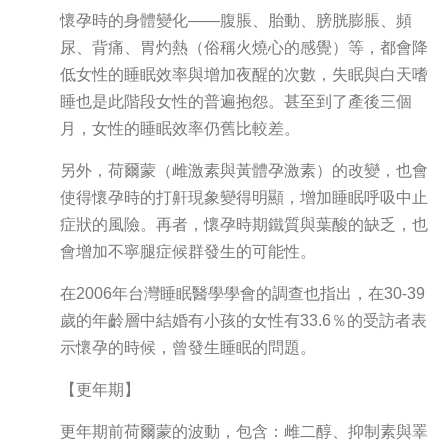
懷孕時的身體變化——腹脹、胎動、膀胱膨脹、頻
尿、背痛、胃灼熱（俗稱火燒心的感覺）等，都會降
低女性的睡眠效率與增加夜醒的次數，失眠與白天嗜
睡也是此階段女性的普遍抱怨。甚至到了產後三個
月，女性的睡眠效率仍舊比較差。
另外，荷爾蒙（雌激素與黃體孕激素）的改變，也會
使得懷孕時的打鼾現象變得明顯，增加睡眠呼吸中止
症狀的風險。再者，懷孕時期鐵質與葉酸的缺乏，也
會增加不寧腿症候群發生的可能性。
在2006年台灣睡眠醫學學會的調查也指出，在30-39
歲的年齡層中結婚有小孩的女性有33.6％的受訪者表
示懷孕的時候，曾發生睡眠的問題。
【更年期】
更年期前荷爾蒙的波動，包含：雌二醇、抑制素與睪