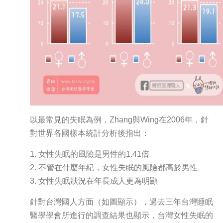
以最常見的失眠為例，Zhang與Wing在2006年，針
對世界各國樣本統計分析後指出：
1. 女性失眠的風險是男性的1.41倍
2. 不管在什麼年紀，女性失眠的風險都高於男性
3. 女性失眠狀況在年長成人更為明顯
針對台灣國人方面（如圖顯示），過去三年台灣睡眠
醫學學會所進行的調查結果也顯示，台灣女性失眠的