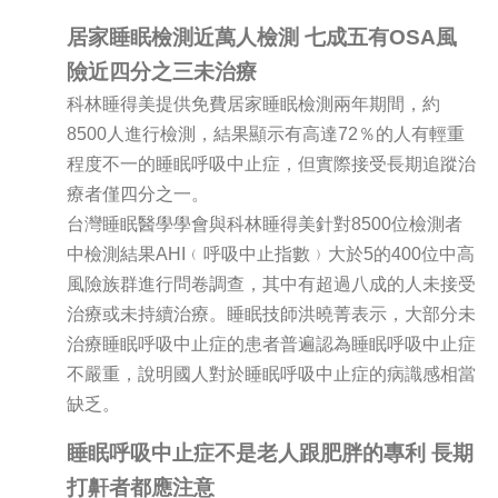
居家睡眠檢測近萬人檢測 七成五有OSA風
險近四分之三未治療
科林睡得美提供免費居家睡眠檢測兩年期間，約
8500人進行檢測，結果顯示有高達72％的人有輕重
程度不一的睡眠呼吸中止症，但實際接受長期追蹤治
療者僅四分之一。
台灣睡眠醫學學會與科林睡得美針對8500位檢測者
中檢測結果AHI﹙呼吸中止指數﹚大於5的400位中高
風險族群進行問卷調查，其中有超過八成的人未接受
治療或未持續治療。睡眠技師洪曉菁表示，大部分未
治療睡眠呼吸中止症的患者普遍認為睡眠呼吸中止症
不嚴重，說明國人對於睡眠呼吸中止症的病識感相當
缺乏。
睡眠呼吸中止症不是老人跟肥胖的專利 長期
打鼾者都應注意