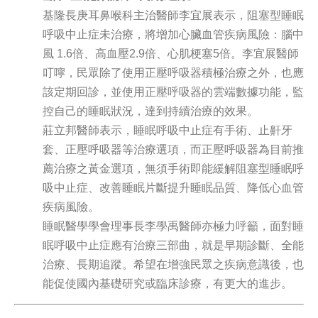
基隆長庚耳鼻喉科主治醫師李宜展表示，阻塞型睡眠
呼吸中止症未治療，將增加心臟血管疾病風險：腦中
風 1.6倍、高血壓2.9倍、心肌梗塞5倍。李宜展醫師
叮嚀，民眾除了使用正壓呼吸器積極治療之外，也應
該定期回診，並使用正壓呼吸器的雲端數據功能，監
控自己的睡眠狀況，達到持續治療的效果。
莊立邦醫師表示，睡眠呼吸中止症有手術、止鼾牙
套、正壓呼吸器等治療選項，而正壓呼吸器為目前推
薦治療之黃金選項，無須手術即能緩解阻塞型睡眠呼
吸中止症、改善睡眠片斷提升睡眠品質、降低心血管
疾病風險。
睡眠醫學學會理事長李學禹醫師亦極力呼籲，面對睡
眠呼吸中止症應有治療三部曲，就是早期診斷、全能
治療、長期追蹤。希望在增強民眾之疾病意識後，也
能促使國內基礎研究或臨床診療，有更大的進步。