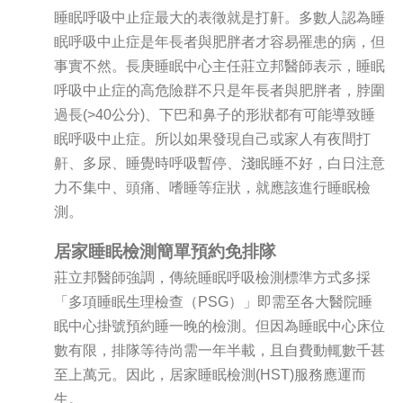
睡眠呼吸中止症最大的表徵就是打鼾。多數人認為睡
眠呼吸中止症是年長者與肥胖者才容易罹患的病，但
事實不然。長庚睡眠中心主任莊立邦醫師表示，睡眠
呼吸中止症的高危險群不只是年長者與肥胖者，脖圍
過長(>40公分)、下巴和鼻子的形狀都有可能導致睡
眠呼吸中止症。所以如果發現自己或家人有夜間打
鼾、多尿、睡覺時呼吸暫停、淺眠睡不好，白日注意
力不集中、頭痛、嗜睡等症狀，就應該進行睡眠檢
測。
居家睡眠檢測簡單預約免排隊
莊立邦醫師強調，傳統睡眠呼吸檢測標準方式多採
「多項睡眠生理檢查（PSG）」即需至各大醫院睡
眠中心掛號預約睡一晚的檢測。但因為睡眠中心床位
數有限，排隊等待尚需一年半載，且自費動輒數千甚
至上萬元。因此，居家睡眠檢測(HST)服務應運而
生。