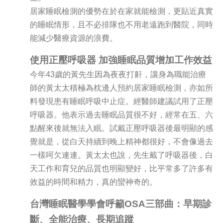
居家睡眠檢測的優勢在於在家就能檢測，更貼近真實
的睡眠情形，且不必排隊也不用老遠跑到醫院，同時
能減少醫療資源的浪費。
使用正壓呼吸器 加強睡眠品質增加工作效益
今年43歲的黃先生因為夜夜打鼾，讓身為職能治療
師的黃太太積極為枕邊人預約居家睡眠檢測，亦如所
料發現患有睡眠呼吸中止症。經醫師建議試用了正壓
呼吸器。他表示過去睡眠品質很不好，經常在五、六
點醒來後就無法入眠。試戴正壓呼吸器後最明顯的感
覺就是，從白天持續到晚上精神都很好，不會像過去
一樣呵欠連連。黃太太也說，先生戴了呼吸器後，白
天工作和育兒的品質也明顯變好，比平常多了許多有
效益的時間和精力，真的蠻神奇的。
台灣睡眠醫學學會呼籲OSA三部曲：早期診
斷、全能治療、長期追蹤