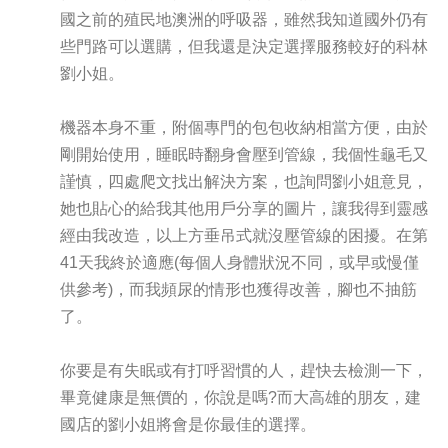
國之前的殖民地澳洲的呼吸器，雖然我知道國外仍有
些門路可以選購，但我還是決定選擇服務較好的科林
劉小姐。
機器本身不重，附個專門的包包收納相當方便，由於
剛開始使用，睡眠時翻身會壓到管線，我個性龜毛又
謹慎，四處爬文找出解決方案，也詢問劉小姐意見，
她也貼心的給我其他用戶分享的圖片，讓我得到靈感
經由我改造，以上方垂吊式就沒壓管線的困擾。在第
41天我終於適應(每個人身體狀況不同，或早或慢僅
供參考)，而我頻尿的情形也獲得改善，腳也不抽筋
了。
你要是有失眠或有打呼習慣的人，趕快去檢測一下，
畢竟健康是無價的，你說是嗎?而大高雄的朋友，建
國店的劉小姐將會是你最佳的選擇。