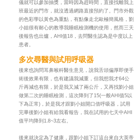
儀就可以參加抽獎，當時因為趕時間，直接找離我上
班最近的門市，就沒透過網路直接預約了。門市外觀
的色彩學以黃色為重點，有點像走北歐極簡風格，劉
小姐很有耐心的教導我睡眠檢測機的使用，然而三天
後報告也出爐，AHI值18，去問醫生認為是中度以上
患者。
多次尋醫與試用呼吸器
後來也詢問耳鼻喉科醫生意見，說我舌頭偏厚即便手
術後效果有限，也有建議我減重，但我想我才64公
斤再減也有限，於是我又減了兩公斤，又再找劉小姐
做第二次的睡眠檢測，這次降到了15(一般AHI值5以
下為正常)，於是我才跟劉小姐開口借呼吸器，試用
完畢後劉小姐有給我看報告，我在試用的七天中AHI
值平均降到1.8~3左右。
後來就決定為了健康，跟劉小姐下訂這台來自大英帝