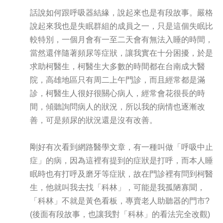
話說如何跟呼吸器結緣，說起來也是有段故事。嚴格
說起來我也是失眠群組的成員之一，只是這個失眠比
較特別，一個月會有一至二天會有無法入睡的時間，
當然還伴隨著頻尿等症狀，讓我實在十分困擾，於是
求助柯醫生，柯醫生大多數的時間都在台南成大醫
院，高雄地區只有周二上午門診，而且經常都是滿
診，柯醫生人很好很關心病人，經常會花很長的時
間，傾聽詢問病人的狀況，所以我的病情也逐漸改
善，可是頻尿的狀況還是沒有改善。
剛好有次看到網路醫學文章，有一種叫做「呼吸中止
症」的病，因為這裡有提到的症狀是打呼，而本人睡
眠時也有打呼及磨牙等症狀，故在門診裡有問到柯醫
生，他就叫我去找「科林」，可能是我孤陋寡聞，
「科林」不就是黃色看板，專賣老人助聽器的門市?
(後面有段故事，也讓我對「科林」的看法完全改觀)