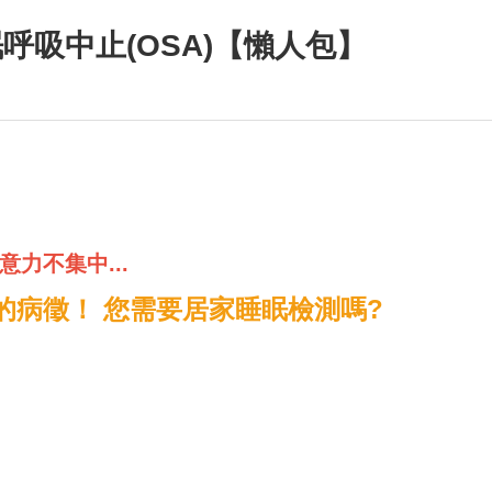
呼吸中止(OSA)【懶人包】
力不集中...
)的病徵！ 您需要居家睡眠檢測嗎?