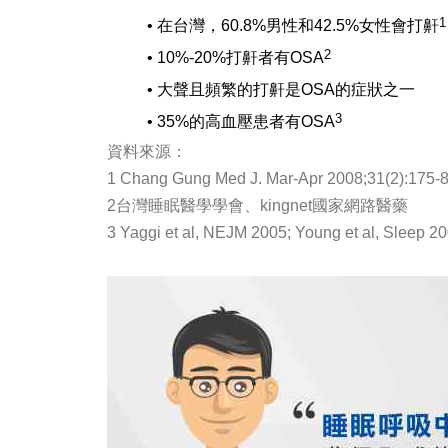
1
•
在台灣，
60.8%
男性和
42.5%
女性會打鼾
2
• 10%-20%
打鼾者有
OSA
•
大聲且頻繁的打鼾是
OSA
的症狀之一
3
• 35%
的高血壓患者有
OSA
資料來源：
1 Chang Gung Med J. Mar-Apr 2008;31(2):175-
2台灣睡眠醫學學會、kingnet國家網路醫藥
http
3 Yaggi et al, NEJM 2005; Young et al, Sleep 