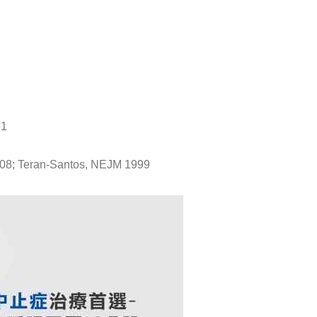
81
s://www.kingnet.com.tw/knNew/news/single-article.html?newId
2008; Teran-Santos, NEJM 1999