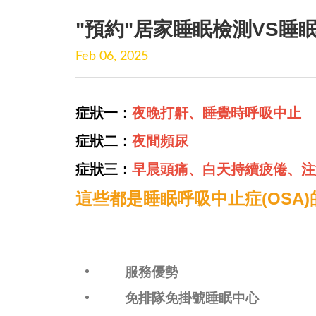
"預約"居家睡眠檢測VS睡眠
Feb 06, 2025
症狀一：
夜晚打鼾、睡覺時呼吸中止
症狀二：
夜間頻尿
症狀三：
早晨頭痛、白天持續疲倦、注意
這些都是睡眠呼吸中止症(OSA
服務優勢
免排隊免掛號睡眠中心