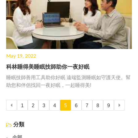
May 19, 2022
科林睡得美睡眠技師助你一夜好眠
睡眠技師善用工具助你好眠 遠端監測睡眠如守護天使。幫
助您和伴侶找回一夜好眠，一起睡得美!
1
2
3
4
5
6
7
8
9
分類
全部