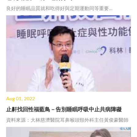
良好的睡眠品質就和吃得好與定期運動同等重要...
Aug 01, 2022
止鼾找回性福藍鳥－告別睡眠呼吸中止共病障礙
資料來源：大林慈濟醫院耳鼻喉頭頸外科主任黃俊豪醫師